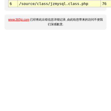
6
/source/class/jzmysql.class.php
76
www.365jz.com
已经将此出错信息详细记录, 由此给您带来的访问不便我
们深感歉意.