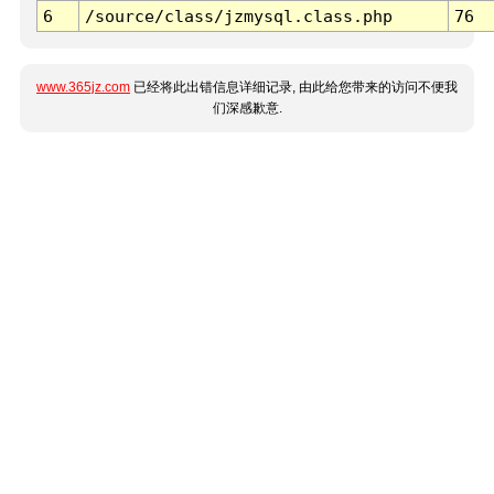
6
/source/class/jzmysql.class.php
76
www.365jz.com
已经将此出错信息详细记录, 由此给您带来的访问不便我
们深感歉意.