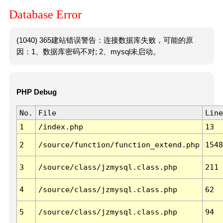
Database Error
(1040) 365建站错误警告：连接数据库失败，可能的原
因：1、数据库密码不对; 2、mysql未启动。
PHP Debug
No.
File
Line
1
/index.php
13
2
/source/function/function_extend.php
1548
3
/source/class/jzmysql.class.php
211
4
/source/class/jzmysql.class.php
62
5
/source/class/jzmysql.class.php
94