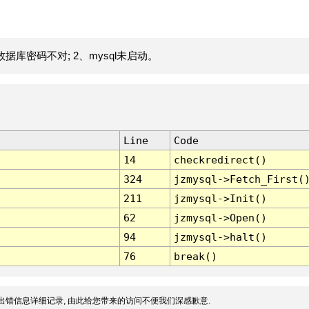
据库密码不对; 2、mysql未启动。
Line
Code
14
checkredirect()
324
jzmysql->Fetch_First(
211
jzmysql->Init()
62
jzmysql->Open()
94
jzmysql->halt()
76
break()
出错信息详细记录, 由此给您带来的访问不便我们深感歉意.