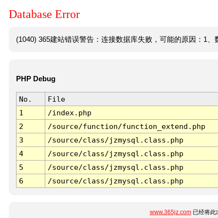
Database Error
(1040) 365建站错误警告：连接数据库失败，可能的原因：1、数
PHP Debug
No.
File
1
/index.php
2
/source/function/function_extend.php
3
/source/class/jzmysql.class.php
4
/source/class/jzmysql.class.php
5
/source/class/jzmysql.class.php
6
/source/class/jzmysql.class.php
www.365jz.com
已经将此