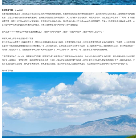
皇冠客服飞机：@seo3687
跟着太阳角度安逸缩小，湖面热情从午后的深蓝色转为带有灰调的蓝绿色。西侧太空出现由金黄向橘红过渡的色带，反照在相对安心的水面上，造成荆棘对称的颜色
散播。左近山体的暗影向湖心标的安逸激动，使湖面呈现忽明忽暗的视觉着力。风力在薄暮时段每每松开，湖浪高度缩小，拍击岸边的声息变得了了可闻。水鸟行径
频率下落，偶见少许野鸭在近岸水域安逸游动，死后留住安逸消失的水纹。湖岸西侧的成吉想汗点将台古迹在夕阳照耀下，石块名义的苔藓和风化踪迹愈加显著。左
近牧场中的牛马在此时段驱动向圈舍标的挪动，牧羊犬偶尔发出的叫声在空旷环境中传播较远。
金大玄第2023065期体彩大乐透前区遗漏分析(定义，遗漏0-4期号码为热码，遗漏5-12期奖号为温码，遗漏13期及以上为冷码)：
博彩真人线上平台出租
皇冠体育打不开
瓦尔贝里自2020赛季升入瑞超联赛之后，显然与其他球队相抗衡的实力较弱，上赛季更是险些降级；他们在本赛季开局以及前期的表现更是一言难尽，11轮联赛过后
仅取得5平6负的糟糕战绩排在瑞超积分榜倒数第一位，已深陷降级区。瓦尔贝里近期仍旧没有任何起色，近10场联赛4平6负，期间得失球比5:20，攻守两端表现得一
塌糊涂，毫无战力可言。而且他们本赛季主场并无所谓的优势可言，6个主场3平3负，得2球丢12球，是联赛主场攻防端最弱的队伍。
气温下落速率在日过时加速，湖面驱动起飞薄雾。距离湖面1至2米高度的空气层因温差造成轻细折射，使对岸山体的空洞产生轻细变形。部分搭客选拔在此时架设影
相树立，恭候临了一抹明朗消失。湖水温度在薄暮前后进一步缩小，蚁合岸边的浅水区域手感冰凉，水面反射的天光从暖色调安逸过渡到冷紫色，再转为深蓝灰。左
近草场上的露珠驱动凝结，空气中含水量高潮，带来显著的湿润感。当太阳十足千里入西侧山峰线之后，太空残留的余晖还能保管约20至30分钟的可见环境。
狗65体育平台