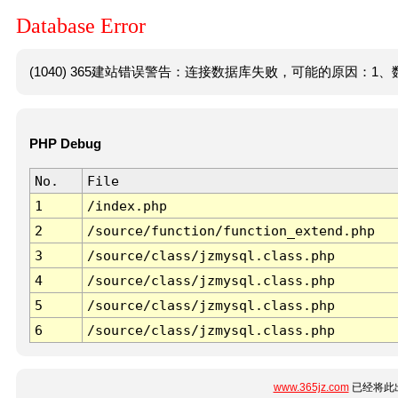
Database Error
(1040) 365建站错误警告：连接数据库失败，可能的原因：1、数
PHP Debug
No.
File
1
/index.php
2
/source/function/function_extend.php
3
/source/class/jzmysql.class.php
4
/source/class/jzmysql.class.php
5
/source/class/jzmysql.class.php
6
/source/class/jzmysql.class.php
www.365jz.com
已经将此