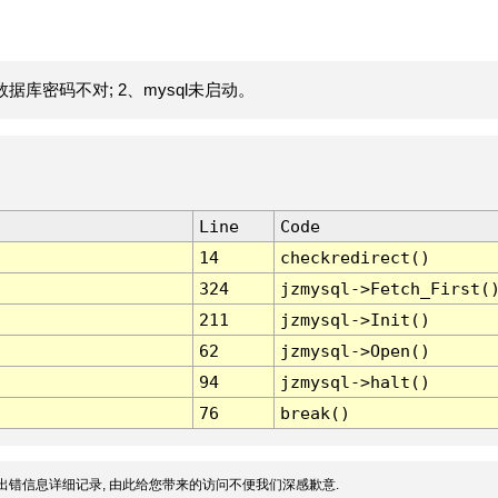
据库密码不对; 2、mysql未启动。
Line
Code
14
checkredirect()
324
jzmysql->Fetch_First(
211
jzmysql->Init()
62
jzmysql->Open()
94
jzmysql->halt()
76
break()
出错信息详细记录, 由此给您带来的访问不便我们深感歉意.