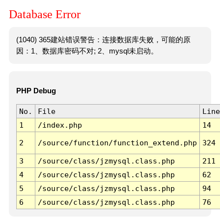
Database Error
(1040) 365建站错误警告：连接数据库失败，可能的原
因：1、数据库密码不对; 2、mysql未启动。
PHP Debug
No.
File
Line
1
/index.php
14
2
/source/function/function_extend.php
324
3
/source/class/jzmysql.class.php
211
4
/source/class/jzmysql.class.php
62
5
/source/class/jzmysql.class.php
94
6
/source/class/jzmysql.class.php
76