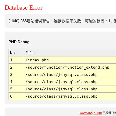
Database Error
(1040) 365建站错误警告：连接数据库失败，可能的原因：1、数
PHP Debug
No.
File
1
/index.php
2
/source/function/function_extend.php
3
/source/class/jzmysql.class.php
4
/source/class/jzmysql.class.php
5
/source/class/jzmysql.class.php
6
/source/class/jzmysql.class.php
www.365jz.com
已经将此