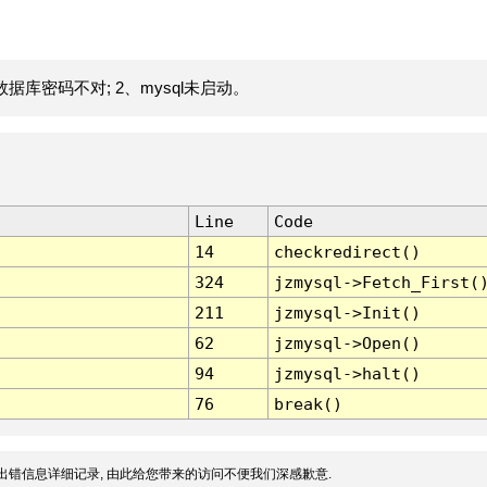
据库密码不对; 2、mysql未启动。
Line
Code
14
checkredirect()
324
jzmysql->Fetch_First(
211
jzmysql->Init()
62
jzmysql->Open()
94
jzmysql->halt()
76
break()
出错信息详细记录, 由此给您带来的访问不便我们深感歉意.