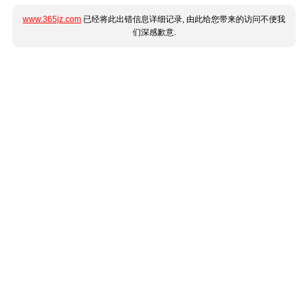
www.365jz.com
已经将此出错信息详细记录, 由此给您带来的访问不便我
们深感歉意.