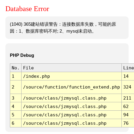
Database Error
(1040) 365建站错误警告：连接数据库失败，可能的原
因：1、数据库密码不对; 2、mysql未启动。
PHP Debug
No.
File
Line
1
/index.php
14
2
/source/function/function_extend.php
324
3
/source/class/jzmysql.class.php
211
4
/source/class/jzmysql.class.php
62
5
/source/class/jzmysql.class.php
94
6
/source/class/jzmysql.class.php
76