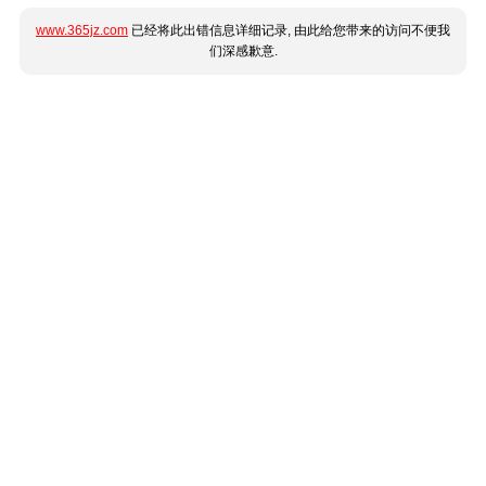
www.365jz.com
已经将此出错信息详细记录, 由此给您带来的访问不便我
们深感歉意.