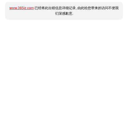
www.365jz.com
已经将此出错信息详细记录, 由此给您带来的访问不便我
们深感歉意.