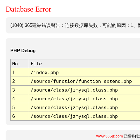
Database Error
(1040) 365建站错误警告：连接数据库失败，可能的原因：1、数
PHP Debug
No.
File
1
/index.php
2
/source/function/function_extend.php
3
/source/class/jzmysql.class.php
4
/source/class/jzmysql.class.php
5
/source/class/jzmysql.class.php
6
/source/class/jzmysql.class.php
www.365jz.com
已经将此