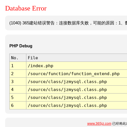
Database Error
(1040) 365建站错误警告：连接数据库失败，可能的原因：1、数
PHP Debug
No.
File
1
/index.php
2
/source/function/function_extend.php
3
/source/class/jzmysql.class.php
4
/source/class/jzmysql.class.php
5
/source/class/jzmysql.class.php
6
/source/class/jzmysql.class.php
www.365jz.com
已经将此