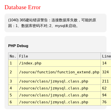
Database Error
(1040) 365建站错误警告：连接数据库失败，可能的原
因：1、数据库密码不对; 2、mysql未启动。
PHP Debug
No.
File
Line
1
/index.php
14
2
/source/function/function_extend.php
324
3
/source/class/jzmysql.class.php
211
4
/source/class/jzmysql.class.php
62
5
/source/class/jzmysql.class.php
94
6
/source/class/jzmysql.class.php
76