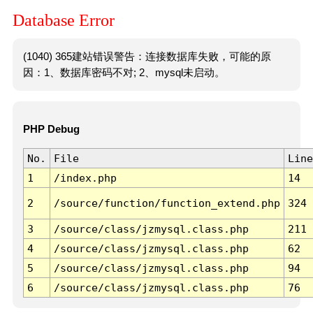
Database Error
(1040) 365建站错误警告：连接数据库失败，可能的原
因：1、数据库密码不对; 2、mysql未启动。
PHP Debug
No.
File
Line
1
/index.php
14
2
/source/function/function_extend.php
324
3
/source/class/jzmysql.class.php
211
4
/source/class/jzmysql.class.php
62
5
/source/class/jzmysql.class.php
94
6
/source/class/jzmysql.class.php
76