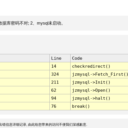
据库密码不对; 2、mysql未启动。
Line
Code
14
checkredirect()
324
jzmysql->Fetch_First(
211
jzmysql->Init()
62
jzmysql->Open()
94
jzmysql->halt()
76
break()
出错信息详细记录, 由此给您带来的访问不便我们深感歉意.