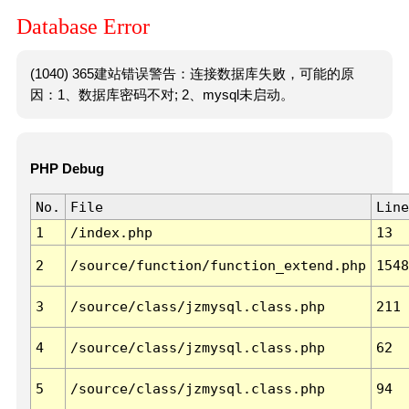
Database Error
(1040) 365建站错误警告：连接数据库失败，可能的原
因：1、数据库密码不对; 2、mysql未启动。
PHP Debug
No.
File
Line
1
/index.php
13
2
/source/function/function_extend.php
1548
3
/source/class/jzmysql.class.php
211
4
/source/class/jzmysql.class.php
62
5
/source/class/jzmysql.class.php
94